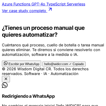
Azure Functions
GPT-4o
TypeScript
Serverless
Ver case study completo
EXPERTOS CON 14+ AÑOS DE EXPERIENCIA
¿Tienes un proceso manual que
quieres automatizar?
Cuéntanos qué proceso, cuello de botella o tarea manual
quieres eliminar. Te diremos si conviene resolverlo con
automatización, software a la medida o IA.
Escribir por WhatsApp
hello@widicr.com
✓ Copiado
© 2026 Wisdom Digital CR. Todos los derechos
reservados.
Software · IA · Automatización
Redirigiendo a WhatsApp
No cambies el mensaje inicial
"Info WIDICR"
para que