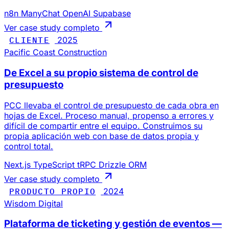
n8n
ManyChat
OpenAI
Supabase
Ver case study completo
CLIENTE
2025
Pacific Coast Construction
De Excel a su propio sistema de control de
presupuesto
PCC llevaba el control de presupuesto de cada obra en
hojas de Excel. Proceso manual, propenso a errores y
difícil de compartir entre el equipo. Construimos su
propia aplicación web con base de datos propia y
control total.
Next.js
TypeScript
tRPC
Drizzle ORM
Ver case study completo
PRODUCTO PROPIO
2024
Wisdom Digital
Plataforma de ticketing y gestión de eventos —