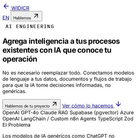
WIDICR
EN
Hablemos
AI ENGINEERING
Agrega inteligencia a tus procesos
existentes con IA que conoce tu
operación
No es necesario reemplazar todo. Conectamos modelos
de lenguaje a tus datos, documentos y flujos de trabajo
para que la IA tome decisiones informadas, no
genéricas.
Ver cómo lo hacemos
Hablemos de tu proyecto
OpenAI GPT-4o
Claude
RAG
Supabase (pgvector)
Azure
OpenAI
LangChain / Custom
n8n Agents
TypeScript
Zod
El Problema
Los modelos de IA genéricos como ChatGPT no